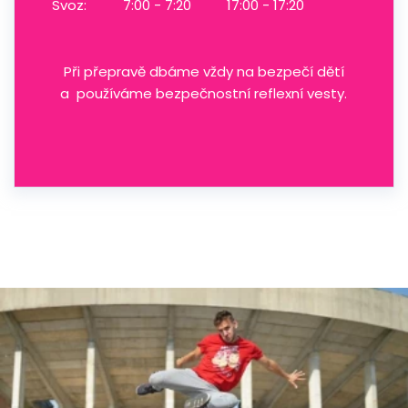
Svoz:
7:00 - 7:20
17:00 - 17:20
Při přepravě dbáme vždy na bezpečí dětí
a používáme bezpečnostní reflexní vesty.