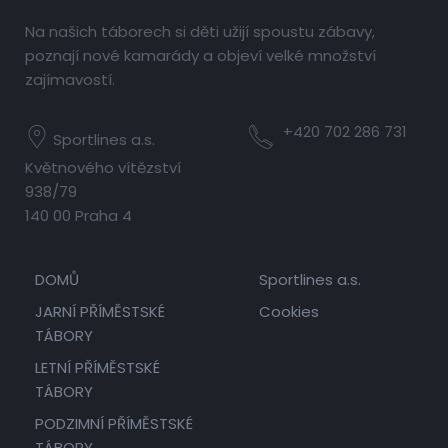
Na našich táborech si děti užijí spoustu zábavy,
poznají nové kamarády a objeví velké množství
zajímavostí.
+420 702 286 731
Sportlines a.s.
Květnového vítězství
938/79
140 00 Praha 4
DOMŮ
Sportlines a.s.
JARNÍ PŘÍMĚSTSKÉ
Cookies
TÁBORY
LETNÍ PŘÍMĚSTSKÉ
TÁBORY
PODZIMNÍ PŘÍMĚSTSKÉ
TÁBORY