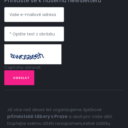
Přihlašte se k našemu newsletteru
Captcha obnovit
ODESLAT
Již více než deset let organizujeme špičkové
příměstské tábory v Praze
a okolí pro Vaše děti.
Dopřejte svému dítěti nezapomenutelné zážitky.