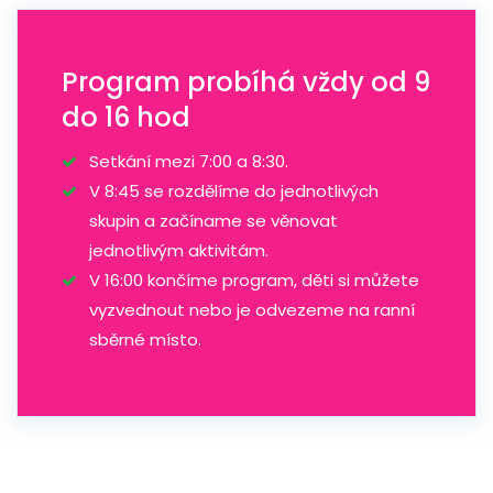
Program probíhá vždy od 9
do 16 hod
Setkání mezi 7:00 a 8:30.
V 8:45 se rozdělíme do jednotlivých
skupin a začíname se věnovat
jednotlivým aktivitám.
V 16:00 končíme program, děti si můžete
vyzvednout nebo je odvezeme na ranní
sběrné místo.