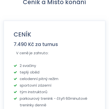
Ceník a Místo konání
CENÍK
7.490 Kč za turnus
V ceně je zahruto:
2 svačiny
teplý oběd
celodenní pitný režim
sportovní zázemí
tým instruktorů
parkourový trenink - čtyři 60minutové
treninky denně