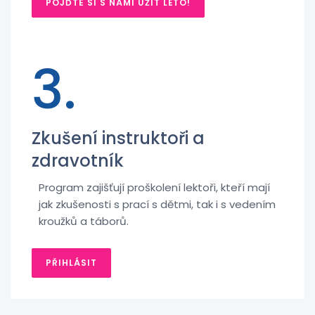
POJĎTE SI S NÁMI UŽÍT LÉTO!
3.
Zkušení instruktoři a
zdravotník
Program zajišťují proškolení lektoři, kteří mají
jak zkušenosti s prací s dětmi, tak i s vedením
kroužků a táborů.
PŘIHLÁSIT