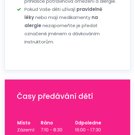
přihlášce potravinová omezení a alergie.
Pokud Vaše děti užívají
pravidelně
léky
nebo mají medikamenty
na
alergie
nezapomeňte je předat
označené jménem a dávkováním
instruktorům.
Časy předávání dětí
Místo
Ráno
0dpoledne
Zázemí:
7:10 - 8:30
16:00 - 17:30