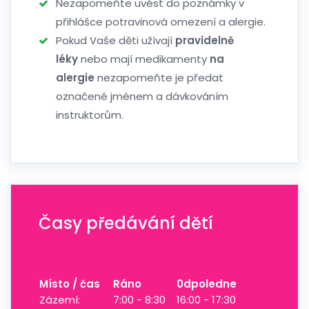
Nezapomeňte uvést do poznámky v
přihlášce potravinová omezení a alergie.
Pokud Vaše děti užívají
pravidelně
léky
nebo mají medikamenty
na
alergie
nezapomeňte je předat
označené jménem a dávkováním
instruktorům.
Časy předávání dětí
Místo / čas
Ráno
0dpoledne
Zázemí:
7:00 - 8:30
16:00 - 17:30