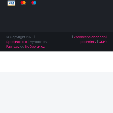
© Copyright 2020 |
|
Všeobecné obchodní
Sportlines a.s.
| Vyrobeno v
podmínky
|
GDPR
Publis.cz
od
NaOperak.cz