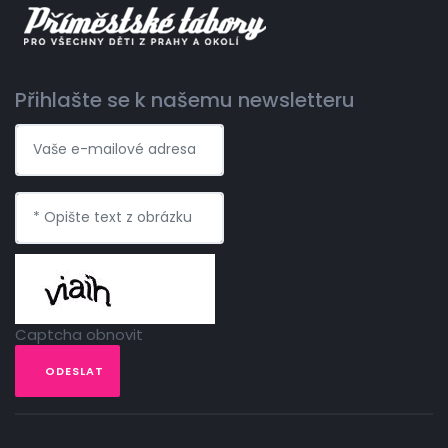
Přihlašte se k našemu newsletteru
Captcha obnovit
ODESLAT